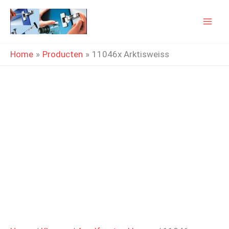
Ga
naar
de
Home
Producten
11046x Arktisweiss
inhoud