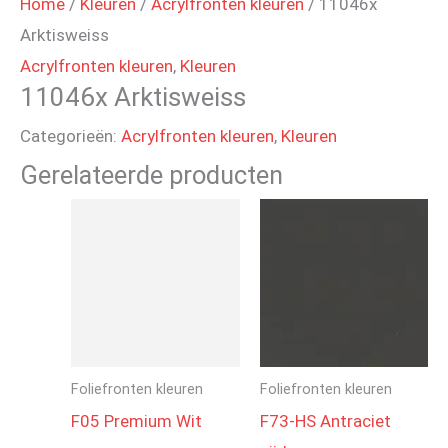
Home
/
Kleuren
/
Acrylfronten kleuren
/ 11046x
Arktisweiss
Acrylfronten kleuren
,
Kleuren
11046x Arktisweiss
Categorieën:
Acrylfronten kleuren
,
Kleuren
Gerelateerde producten
Foliefronten kleuren
Foliefronten kleuren
F05 Premium Wit
F73-HS Antraciet