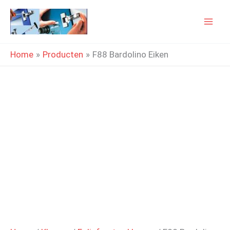
Ga
naar
de
Home
Producten
F88 Bardolino Eiken
inhoud