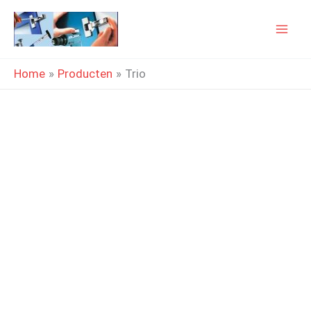
Ga
naar
de
Home
Producten
Trio
inhoud