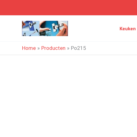
Ga
naar
de
Keuken
inhoud
Home
Producten
Po215