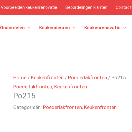
Voorbeelden keukenrenovatie
Beoordelingen klanten
Contact
 Onderdelen
Keukendeuren
Keukenrenovatie
Home
/
Keukenfronten
/
Poederlakfronten
/ Po215
Poederlakfronten
,
Keukenfronten
Po215
Categorieën:
Poederlakfronten
,
Keukenfronten