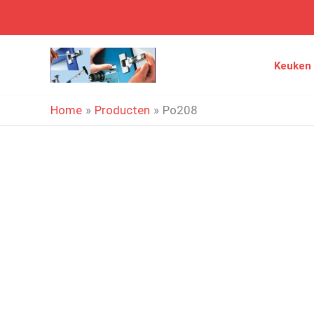
Ga
naar
de
Keuken
inhoud
Home
Producten
Po208