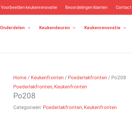
Voorbeelden keukenrenovatie
Beoordelingen klanten
Contact
 Onderdelen
Keukendeuren
Keukenrenovatie
Home
/
Keukenfronten
/
Poederlakfronten
/ Po208
Poederlakfronten
,
Keukenfronten
Po208
Categorieën:
Poederlakfronten
,
Keukenfronten