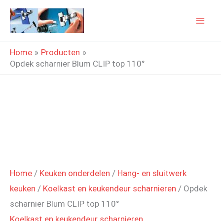
Ga
naar
de
Home
Producten
inhoud
Opdek scharnier Blum CLIP top 110°
Home
/
Keuken onderdelen
/
Hang- en sluitwerk
keuken
/
Koelkast en keukendeur scharnieren
/ Opdek
scharnier Blum CLIP top 110°
Koelkast en keukendeur scharnieren