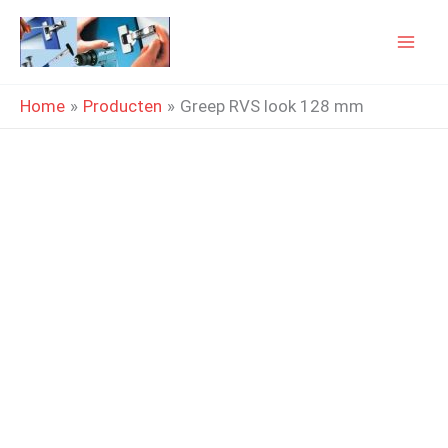
Ga
naar
de
Home
Producten
Greep RVS look 128 mm
inhoud