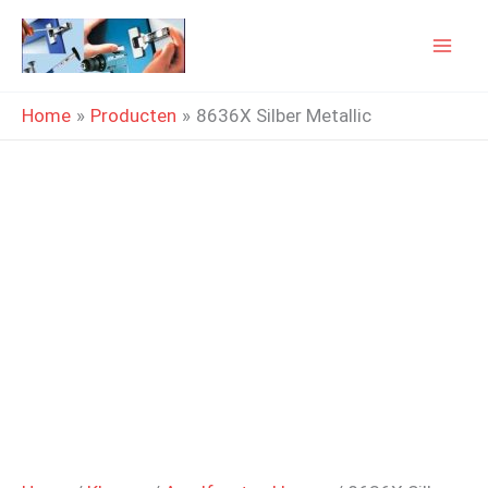
Ga
naar
de
Home
Producten
8636X Silber Metallic
inhoud